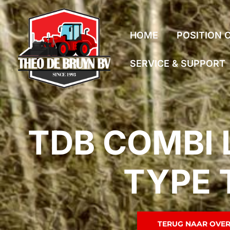
HOME
POSITION 
SERVICE & SUPPORT
TDB COMBI 
TYPE 
TERUG NAAR OVER