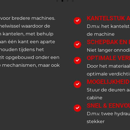
KANTELSTUK A
t voor bredere machines.
snelwissel waardoor de
D.m.v. het kantels
n kantelen, met behulp
de machine
SCHEPBAK EN 
 aan één kant een aparte
ehouden tijdens het
Niet langer onno
r zit opgebouwd onder een
OPTIMALE VER
de mechanismen, maar ook
Door het materiaa
optimale verdicht
MOGELIJKHEID
Stuur de deuren aa
cabine
SNEL & EENVO
D.m.v. twee hydra
stekker