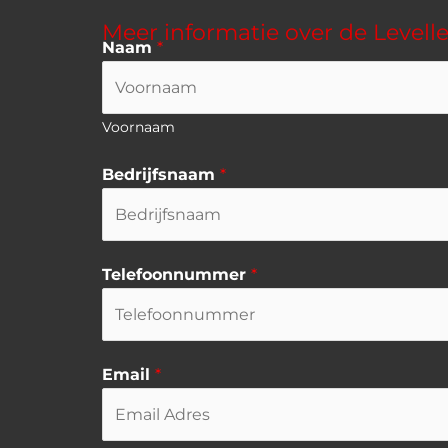
Meer informatie over de Leveller
Naam
*
Voornaam
Bedrijfsnaam
*
Telefoonnummer
*
Email
*