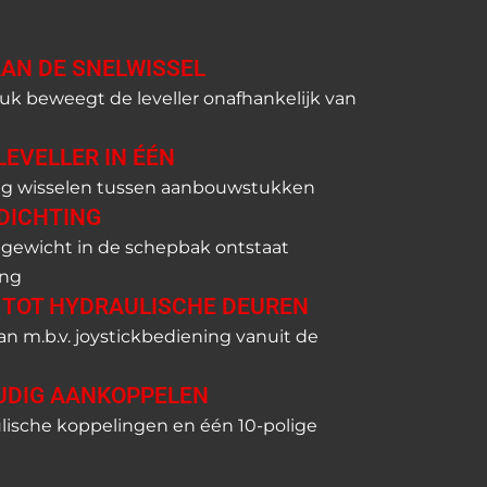
AN DE SNELWISSEL
tuk beweegt de leveller onafhankelijk van
LEVELLER IN ÉÉN
dig wisselen tussen aanbouwstukken
DICHTING
lgewicht in de schepbak ontstaat
ing
 TOT HYDRAULISCHE DEUREN
n m.b.v. joystickbediening vanuit de
UDIG AANKOPPELEN
ulische koppelingen en één 10-polige