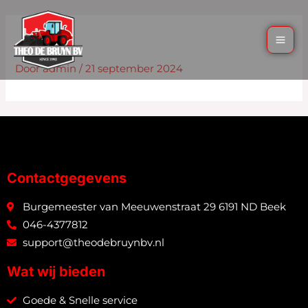
PALENKLOPPER OP AB
Door
admin
/
21 september 2024
Contactgegevens
Burgemeester van Meeuwenstraat 29 6191 ND Beek
046-4377812
support@theodebruynbv.nl
Wat wij bieden
Goede & Snelle service