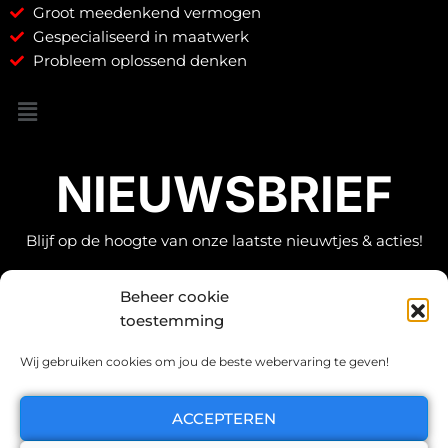
Groot meedenkend vermogen
Gespecialiseerd in maatwerk
Probleem oplossend denken
NIEUWSBRIEF
Blijf op de hoogte van onze laatste nieuwtjes & acties!
Beheer cookie
MELD AAN
toestemming
Wij gebruiken cookies om jou de beste webervaring te geven!
Copyright © 2026 Theo De Bruyn BV
ACCEPTEREN